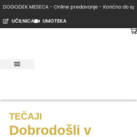
Skip
GODEK MESECA - Online predavanje - Končno do spanca | 
to
content
UČILNICA
UMOTEKA
KIRURGIJA UMA
DOGODEK MESECA
SODELUJTE Z NAMI
TEČAJI
Dobrodošli v