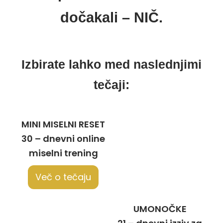
dočakali – NIČ.
Izbirate lahko med naslednjimi
tečaji:
MINI MISELNI RESET
30 – dnevni online
miselni trening
Več o tečaju
UMONOČKE