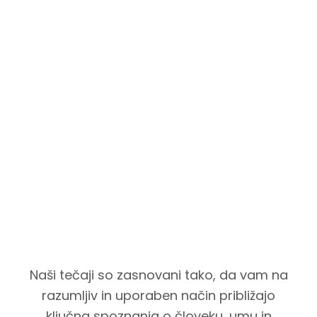
Naši tečaji so zasnovani tako, da vam na
razumljiv in uporaben način približajo
ključna spoznanja o človeku, umu in