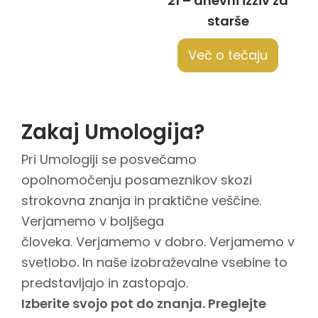
21 – dnevni izziv za
starše
Več o tečaju
Zakaj Umologija?
Pri Umologiji se posvečamo
opolnomočenju posameznikov skozi
strokovna znanja in praktične veščine.
Verjamemo v boljšega
človeka. Verjamemo v dobro. Verjamemo v
svetlobo. In naše izobraževalne vsebine to
predstavljajo in zastopajo.
Izberite svojo pot do znanja. Preglejte