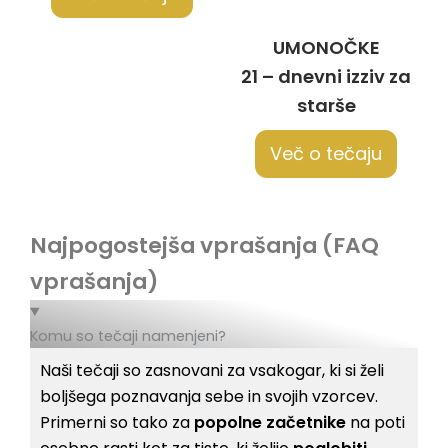
UMONOČKE
21 – dnevni izziv za
starše
Več o tečaju
Najpogostejša vprašanja (FAQ
vprašanja)
Komu so tečaji namenjeni?
Naši tečaji so zasnovani za vsakogar, ki si želi
boljšega poznavanja sebe in svojih vzorcev.
Primerni so tako za
popolne začetnike
na poti