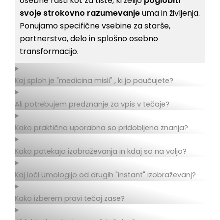
osebne rasti kot za tiste, ki želijo
poglobiti
svoje strokovno razumevanje
uma in življenja.
Ponujamo specifične vsebine za starše,
partnerstvo, delo in splošno osebno
transformacijo.
Kaj sploh je "medicina misli" , ki jo poučujete?
Ali potrebujem predznanje za vpis v tečaje?
Kako praktično uporabna so pridobljena znanja?
Kako potekajo izobraževanja in kdaj so na voljo?
Kaj loči Umologijo od drugih "instant" izobraževanj?
Kako izberem pravi tečaj zase?