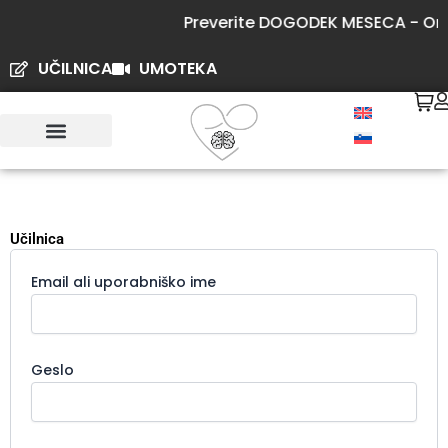
Skip
Preverite DOGODEK MESECA - Onli
to
content
UČILNICA
UMOTEKA
Učilnica
Email ali uporabniško ime
Geslo