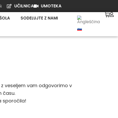
UČILNICA
UMOTEKA
TUKAJ
je - Končno do spanca | 11.junij 2026
| Še nimate sv
ŠOLA
SODELUJTE Z NAMI
in z veseljem vam odgovorimo v
 času.
 sporočila!