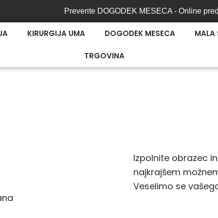
Preverite DOGODEK MESECA - Online predavan
JA
KIRURGIJA UMA
DOGODEK MESECA
MALA 
TRGOVINA
Izpolnite obrazec 
najkrajšem možnem
Veselimo se vašega
ana