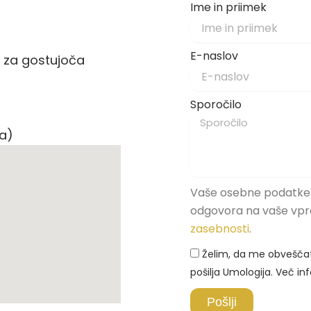
Ime in priimek
E-naslov
 za gostujoča
Sporočilo
ja)
Vaše osebne podatke
odgovora na vaše vpra
zasebnosti
.
Želim, da me obveščate
pošilja Umologija. Več in
Pošlji