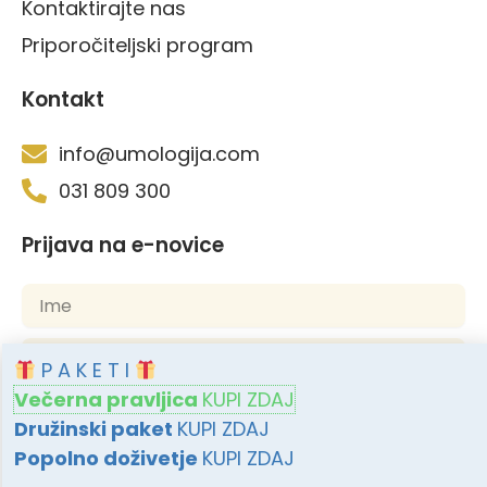
Kontaktirajte nas
Priporočiteljski program
Kontakt
info@umologija.com
031 809 300
Prijava na e-novice
P A K E T I
Večerna pravljica
KUPI ZDAJ
S klikom na Prijava se strinjam, da mi Umologija pošilja
Družinski paket
KUPI ZDAJ
e-novice. Več informacij v naši
politiki zasebnosti
.
Popolno doživetje
KUPI ZDAJ
Prijava