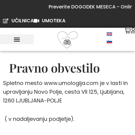
Skip
Preverite DOGODEK MESECA - Online p
to
content
UČILNICA
UMOTEKA
Pravno obvestilo
Spletno mesto www.umologija.com
je v lasti in
upravljanju
Novo Polje, cesta VII 125, Ljubljana,
1260 LJUBLJANA-POLJE
( v nadaljevanju podjetje).