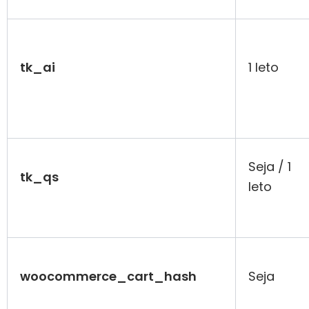
tk_ai
1 leto
Seja / 1
tk_qs
leto
woocommerce_cart_hash
Seja