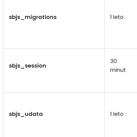
sbjs_migrations
1 leto
30
sbjs_session
minut
sbjs_udata
1 leto