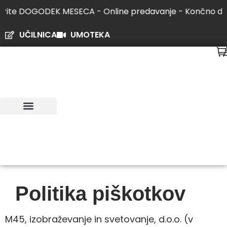
Skip
DOGODEK MESECA - Online predavanje - Končno do spanca 
to
content
UČILNICA
UMOTEKA
KIRURGIJA UMA
DOGODEK MESECA
SODELUJTE Z NAMI
Politika piškotkov
M45, izobraževanje in svetovanje, d.o.o. (v