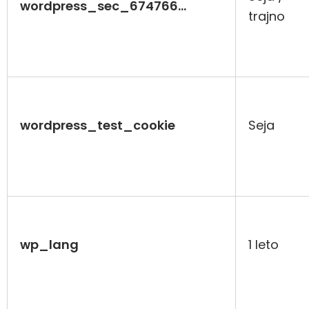
wordpress_sec_674766…
trajno
wordpress_test_cookie
Seja
wp_lang
1 leto