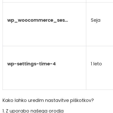
wp_woocommerce_ses…
Seja
wp-settings-time-4
1 leto
Kako lahko uredim nastavitve piškotkov?
1. Z uporabo našega orodja