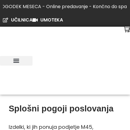
Skip
K MESECA - Online predavanje - Končno do spanca | 11.j
to
content
UČILNICA
UMOTEKA
KIRURGIJA UMA
DOGODEK MESECA
SODELUJTE Z NAMI
Splošni pogoji poslovanja
Izdelki, ki jih ponuja podjetje M45,