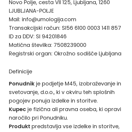
Novo Polje, cesta VII 125, Ljubljana, 1260
LJUBLJANA-POLJE
Mail: info@umologija.com
Transakcijski račun: SI56 6100 0003 1411 857
ID za DDV: SI 94201846
Matična številka: 7508239000
Registrski organ: Okrožno sodišče Ljubljana
Definicije
Ponudnik
je podjetje M45, izobraževanje in
svetovanje, d.o.o., ki v okviru teh splošnih
pogojev ponuja izdelke in storitve.
Kupec
je fizična ali pravna oseba, ki opravi
naročilo pri Ponudniku.
Produkt
predstavlja vse izdelke in storitve,