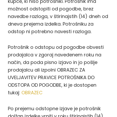
kupce, ki niso potrošniki. Potrošnik ima
možnost odstopiti od pogodbe, brez
navedbe razloga, v štirinajstih (14) dneh od
dneva prejema izdelka. Potrošniku za
odstop ni potrebno navesti razloga.
Potrošnik o odstopu od pogodbe obvesti
prodajalca v zgoraj navedenem roku na
način, da poda pisno izjavo in jo pošlje
prodajalcu ali izpolni OBRAZEC ZA
UVELJAVITEV PRAVICE POTROŠNIKA DO
ODSTOPA OD POGODBE, ki je dostopen
tukaj:
OBRAZEC
Po prejemu odstopne izjave je potrošnik
dolžan izdelke vrniti v roku štirinajstih (14)