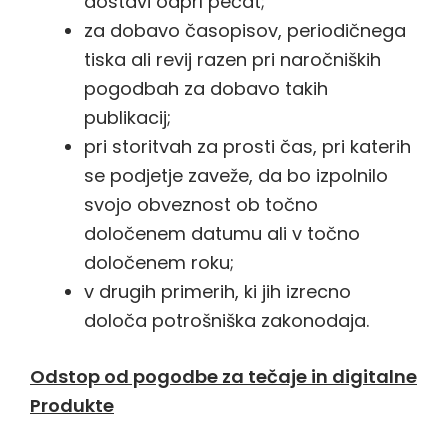
dostavi odprl pečat;
za dobavo časopisov, periodičnega
tiska ali revij razen pri naročniških
pogodbah za dobavo takih
publikacij;
pri storitvah za prosti čas, pri katerih
se podjetje zaveže, da bo izpolnilo
svojo obveznost ob točno
določenem datumu ali v točno
določenem roku;
v drugih primerih, ki jih izrecno
določa potrošniška zakonodaja.
Odstop od pogodbe za tečaje in digitalne
Produkte